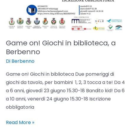
Game on! Giochi in biblioteca, a
Berbenno
Di
Berbenno
Game on! Giochi in biblioteca Due pomeriggi di
giochi da tavolo, per bambini 1, 2, 3 tocca a te! Da 4
a 6 anni, giovedì 23 giugno 15.30-18 Bandito kid! Da 6
a 10 anni, venerdì 24 giugno 15.30-18 Iscrizione
obbligatoria
Read More »