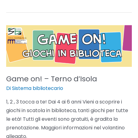
Game
on!
–
Terno
d’Isola
Game on! – Terno d’Isola
Di
Sistema bibliotecario
1, 2 , 3 tocca a te! Dai 4 ai 6 anni Vieni a scoprire i
giochi in scatola in biblioteca, tanti giochi per tutte
le età! Tutti gli eventi sono gratuiti, è gradita la
prenotazione. Maggiori informazioni nel volantino
allegato.