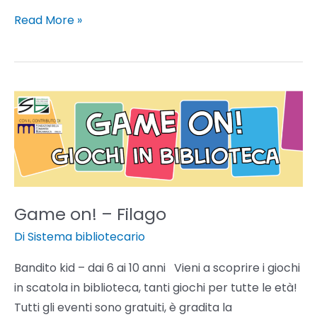
Read More »
Game
on!
–
Filago
Game on! – Filago
Di
Sistema bibliotecario
Bandito kid – dai 6 ai 10 anni Vieni a scoprire i giochi
in scatola in biblioteca, tanti giochi per tutte le età!
Tutti gli eventi sono gratuiti, è gradita la