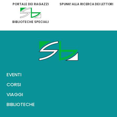
PORTALE DEI RAGAZZI
SPUNK! ALLA RICERCA DEI LETTORI
BIBLIOTECHE SPECIALI
EVENTI
CORSI
VIAGGI
BIBLIOTECHE