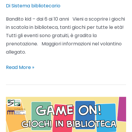
Di
Sistema bibliotecario
Bandito kid – dai 6 ai 10 anni Vieni a scoprire i giochi
in scatola in biblioteca, tanti giochi per tutte le età!
Tutti gli eventi sono gratuiti, è gradita la
prenotazione. Maggiori informazioni nel volantino
allegato.
Read More »
Game
on!
–
Barzana