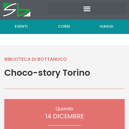
Vai
al
contenuto
EVENTI
CORSI
VIAGGI
BIBLIOTECA DI BOTTANUCO
Choco-story Torino
Quando
14 DICEMBRE