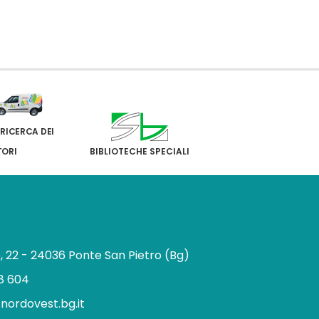
 RICERCA DEI
TORI
BIBLIOTECHE SPECIALI
e, 22 - 24036 Ponte San Pietro (Bg)
8 604
.nordovest.bg.it