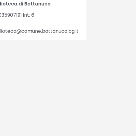
blioteca di Bottanuco
35907191 int. 6
blioteca@comune.bottanuco.bg.it