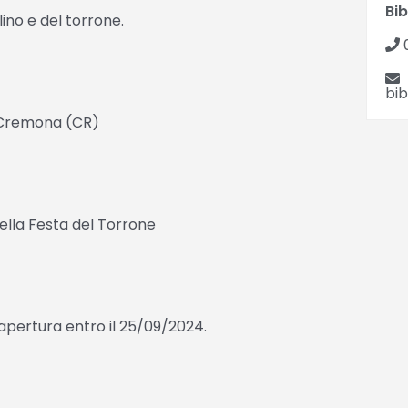
Bi
ino e del torrone.
0
bi
o Cremona (CR)
della Festa del Torrone
i apertura entro il 25/09/2024.