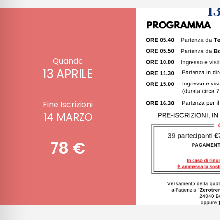
Quando
13 APRILE
Fine Iscrizioni
14 MARZO
78 €