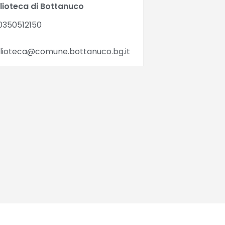
blioteca di Bottanuco
0350512150
blioteca@comune.bottanuco.bg.it