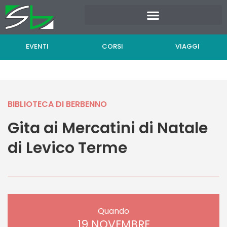
Vai
al
contenuto
EVENTI
CORSI
VIAGGI
BIBLIOTECA DI BERBENNO
Gita ai Mercatini di Natale
di Levico Terme
Quando
19 NOVEMBRE