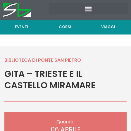
Vai
al
contenuto
EVENTI
CORSI
VIAGGI
BIBLIOTECA DI PONTE SAN PIETRO
GITA – TRIESTE E IL
CASTELLO MIRAMARE
Quando
06 APRILE