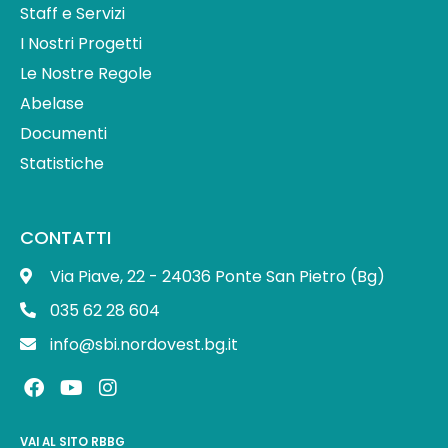
Staff e Servizi
I Nostri Progetti
Le Nostre Regole
Abelase
Documenti
Statistiche
CONTATTI
Via Piave, 22 - 24036 Ponte San Pietro (Bg)
035 62 28 604
info@sbi.nordovest.bg.it
F
Y
I
a
o
n
c
u
s
e
t
t
VAI AL SITO RBBG