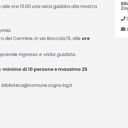
Bib
alle ore 15.00 una vista guidata alla mostra
Zo
b
omia.
 del Carmine, in via Boccola 15, alle
ore
omprende
ingresso e visita guidata
.
ro
minimo di 10 persone e massimo 25
 a biblioteca@comune.zogno.bg.it