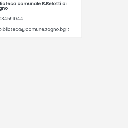
lioteca comunale B.Belotti di
gno
034591044
iblioteca@comune.zogno.bg.it