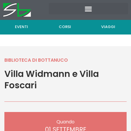
Vai
al
contenuto
EVENTI
CORSI
VIAGGI
BIBLIOTECA DI BOTTANUCO
Villa Widmann e Villa
Foscari
Quando
01 SETTEMBRE