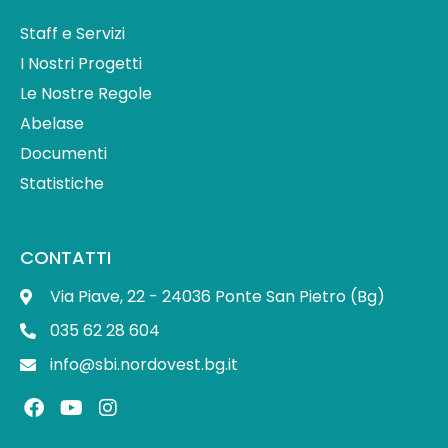
Staff e Servizi
I Nostri Progetti
Le Nostre Regole
Abelase
Documenti
Statistiche
CONTATTI
Via Piave, 22 - 24036 Ponte San Pietro (Bg)
035 62 28 604
info@sbi.nordovest.bg.it
F
Y
I
a
o
n
c
u
s