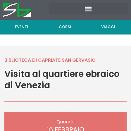
Vai
al
contenuto
EVENTI
CORSI
VIAGGI
BIBLIOTECA DI CAPRIATE SAN GERVASIO
Visita al quartiere ebraico
di Venezia
Quando
16 FEBBRAIO