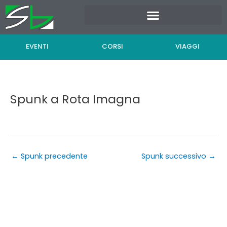
Vai
al
contenuto
EVENTI
CORSI
VIAGGI
Spunk a Rota Imagna
←
Spunk precedente
Spunk successivo
→