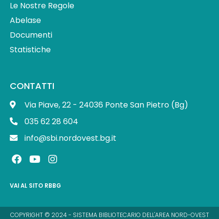
Le Nostre Regole
Abelase
Documenti
Statistiche
CONTATTI
Via Piave, 22 - 24036 Ponte San Pietro (Bg)
035 62 28 604
info@sbi.nordovest.bg.it
F
Y
I
a
o
n
c
u
s
e
t
t
VAI AL SITO RBBG
b
u
a
o
b
g
o
e
r
COPYRIGHT © 2024 - SISTEMA BIBLIOTECARIO DELL'AREA NORD-OVEST