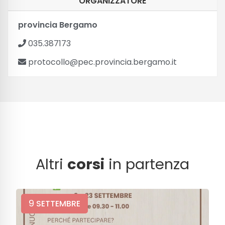
ORGANIZZATORE
provincia Bergamo
035.387173
protocollo@pec.provincia.bergamo.it
Altri
corsi
in partenza
9
SETTEMBRE