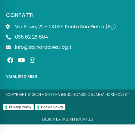
CONTATTI
Via Piave, 22 - 24036 Ponte San Pietro (Bg)
035 62 28 604
info@sbi.nordovest.bg.it
F
Y
I
a
o
n
c
u
s
e
t
t
VAI AL SITO RBBG
b
u
a
o
b
g
o
e
r
COPYRIGHT © 2024 - SISTEMA BIBLIOTECARIO DELL'AREA NORD-OVEST
k
a
m
Privacy Policy
Cookie Policy
DESIGN BY WILLIAM LOCATELLI