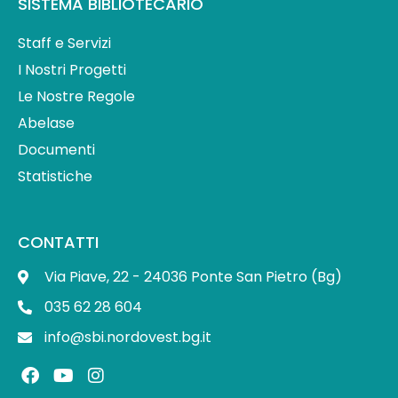
SISTEMA BIBLIOTECARIO
Staff e Servizi
I Nostri Progetti
Le Nostre Regole
Abelase
Documenti
Statistiche
CONTATTI
Via Piave, 22 - 24036 Ponte San Pietro (Bg)
035 62 28 604
info@sbi.nordovest.bg.it
F
Y
I
a
o
n