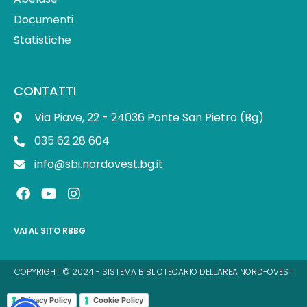
Documenti
Statistiche
CONTATTI
Via Piave, 22 - 24036 Ponte San Pietro (Bg)
035 62 28 604
info@sbi.nordovest.bg.it
F
Y
I
a
o
n
c
u
s
e
t
t
VAI AL SITO RBBG
b
u
a
o
b
g
o
e
r
COPYRIGHT © 2024 - SISTEMA BIBLIOTECARIO DELL'AREA NORD-OVEST
k
a
m
Privacy Policy
Cookie Policy