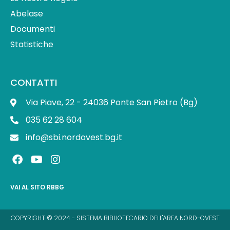
Abelase
Documenti
Statistiche
CONTATTI
Via Piave, 22 - 24036 Ponte San Pietro (Bg)
035 62 28 604
info@sbi.nordovest.bg.it
F
Y
I
a
o
n
c
u
s
e
t
t
VAI AL SITO RBBG
b
u
a
o
b
g
o
e
r
COPYRIGHT © 2024 - SISTEMA BIBLIOTECARIO DELL'AREA NORD-OVEST
k
a