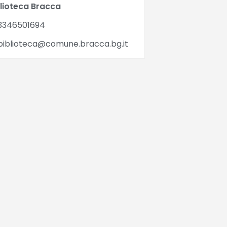
blioteca Bracca
3346501694
iblioteca@comune.bracca.bg.it