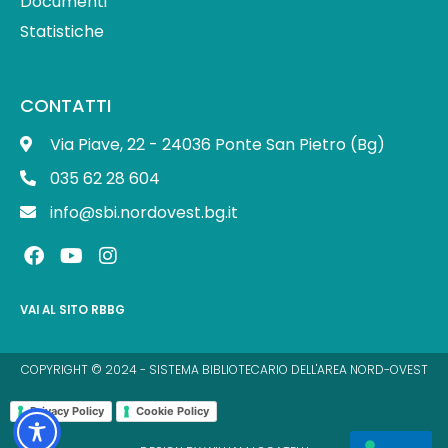
Documenti
Statistiche
CONTATTI
Via Piave, 22 - 24036 Ponte San Pietro (Bg)
035 62 28 604
info@sbi.nordovest.bg.it
F
Y
I
a
o
n
c
u
s
e
t
t
VAI AL SITO RBBG
b
u
a
o
b
g
o
e
r
COPYRIGHT © 2024 - SISTEMA BIBLIOTECARIO DELL'AREA NORD-OVEST
k
a
m
Privacy Policy
Cookie Policy