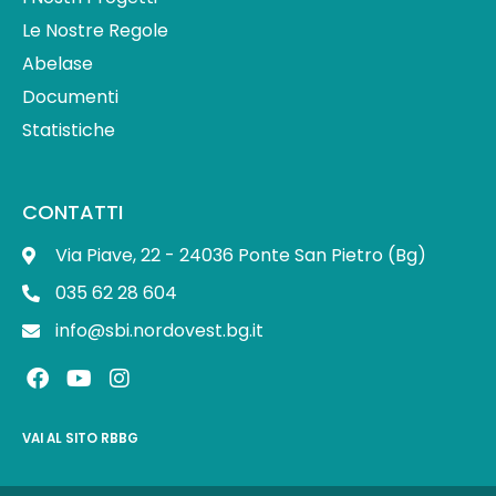
Le Nostre Regole
Abelase
Documenti
Statistiche
CONTATTI
Via Piave, 22 - 24036 Ponte San Pietro (Bg)
035 62 28 604
info@sbi.nordovest.bg.it
F
Y
I
a
o
n
c
u
s
e
t
t
VAI AL SITO RBBG
b
u
a
o
b
g