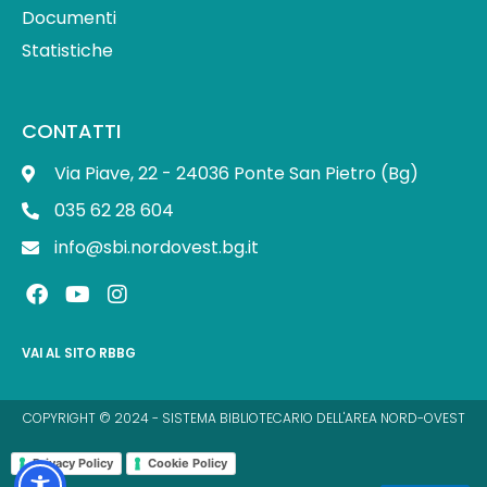
Documenti
Statistiche
CONTATTI
Via Piave, 22 - 24036 Ponte San Pietro (Bg)
035 62 28 604
info@sbi.nordovest.bg.it
F
Y
I
a
o
n
c
u
s
e
t
t
VAI AL SITO RBBG
b
u
a
o
b
g
o
e
r
COPYRIGHT © 2024 - SISTEMA BIBLIOTECARIO DELL'AREA NORD-OVEST
k
a
m
Privacy Policy
Cookie Policy