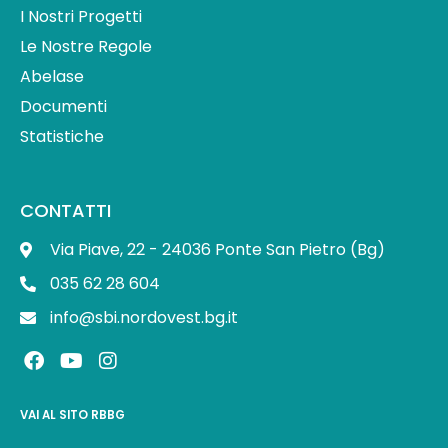
I Nostri Progetti
Le Nostre Regole
Abelase
Documenti
Statistiche
CONTATTI
Via Piave, 22 - 24036 Ponte San Pietro (Bg)
035 62 28 604
info@sbi.nordovest.bg.it
F
Y
I
a
o
n
c
u
s
e
t
t
VAI AL SITO RBBG
b
u
a