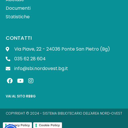
Documenti
Statistiche
CONTATTI
Via Piave, 22 - 24036 Ponte San Pietro (Bg)
035 62 28 604
info@sbi.nordovest.bg.it
F
Y
I
a
o
n
c
u
s
e
t
t
VAI AL SITO RBBG
b
u
a
o
b
g
o
e
r
COPYRIGHT © 2024 - SISTEMA BIBLIOTECARIO DELL'AREA NORD-OVEST
k
a
m
Privacy Policy
Cookie Policy