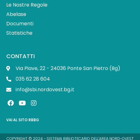
Le Nostre Regole
Abelase
Documenti
Statistiche
CONTATTI
Via Piave, 22 - 24036 Ponte San Pietro (Bg)
035 62 28 604
info@sbi.nordovest.bg.it
F
Y
I
a
o
n
c
u
s
e
t
t
VAI AL SITO RBBG
b
u
a
o
b
g
o
e
r
COPYRIGHT © 2024 - SISTEMA BIBLIOTECARIO DELL'AREA NORD-OVEST