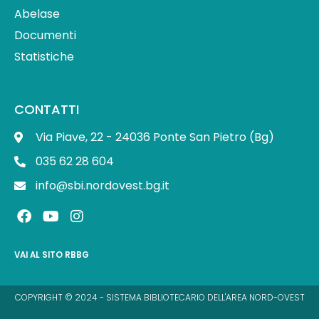
Abelase
Documenti
Statistiche
CONTATTI
Via Piave, 22 - 24036 Ponte San Pietro (Bg)
035 62 28 604
info@sbi.nordovest.bg.it
F
Y
I
a
o
n
c
u
s
e
t
t
VAI AL SITO RBBG
b
u
a
o
b
g
o
e
r
COPYRIGHT © 2024 - SISTEMA BIBLIOTECARIO DELL'AREA NORD-OVEST
k
a