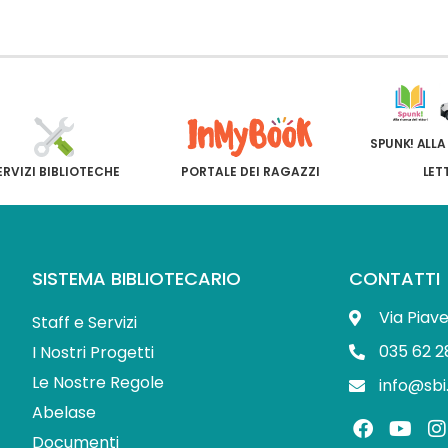
SPUNK! ALLA
ERVIZI BIBLIOTECHE
PORTALE DEI RAGAZZI
LET
SISTEMA BIBLIOTECARIO
CONTATTI
Via Piav
Staff e Servizi
035 62 2
I Nostri Progetti
Le Nostre Regole
info@sbi
Abelase
F
Y
I
a
o
Documenti