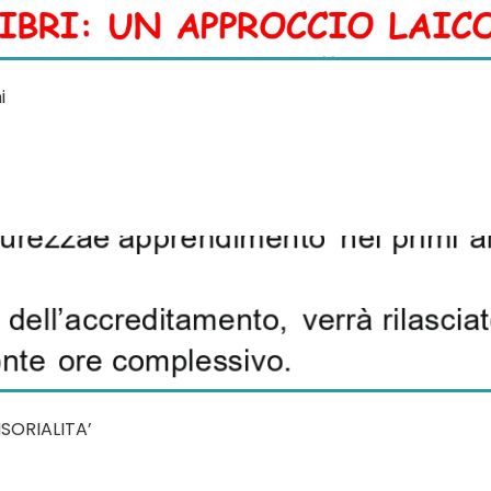
i
NSORIALITA’