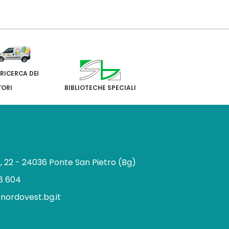
 RICERCA DEI
TORI
BIBLIOTECHE SPECIALI
e, 22 - 24036 Ponte San Pietro (Bg)
8 604
.nordovest.bg.it
n