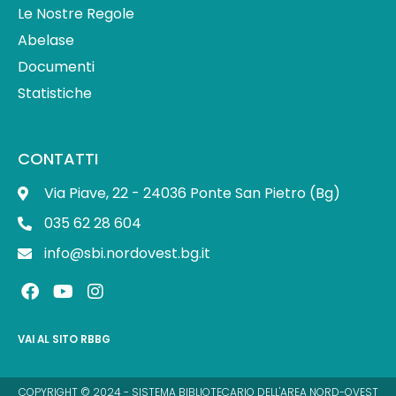
Le Nostre Regole
Abelase
Documenti
Statistiche
CONTATTI
Via Piave, 22 - 24036 Ponte San Pietro (Bg)
035 62 28 604
info@sbi.nordovest.bg.it
F
Y
I
a
o
n
c
u
s
e
t
t
VAI AL SITO RBBG
b
u
a
o
b
g
o
e
r
COPYRIGHT © 2024 - SISTEMA BIBLIOTECARIO DELL'AREA NORD-OVEST