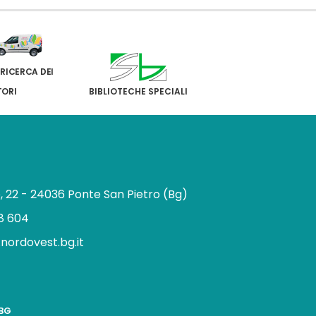
 RICERCA DEI
TORI
BIBLIOTECHE SPECIALI
e, 22 - 24036 Ponte San Pietro (Bg)
8 604
.nordovest.bg.it
n
BBG