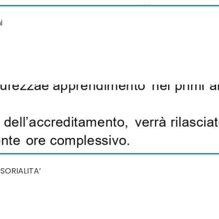
i
NSORIALITA’