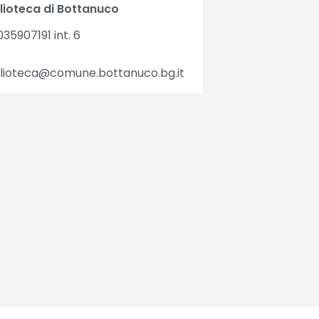
blioteca di Bottanuco
35907191 int. 6
blioteca@comune.bottanuco.bg.it