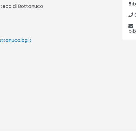
Bi
lioteca di Bottanuco
0
bi
ttanuco.bg.it