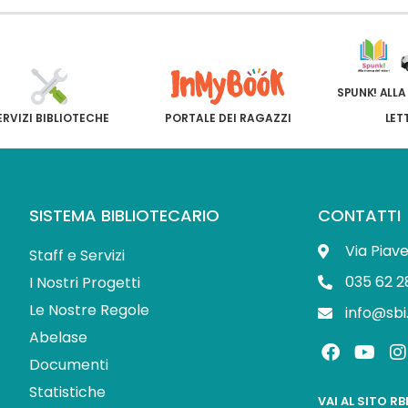
SPUNK! ALLA
ERVIZI BIBLIOTECHE
PORTALE DEI RAGAZZI
LET
SISTEMA BIBLIOTECARIO
CONTATTI
Via Piav
Staff e Servizi
035 62 2
I Nostri Progetti
Le Nostre Regole
info@sbi
Abelase
F
Y
I
a
o
Documenti
c
u
s
Statistiche
e
t
t
VAI AL SITO R